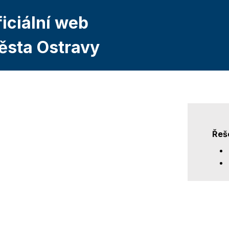
iciální web
ěsta Ostravy
Řeš