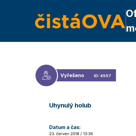
Of
m
Vyřešeno
ID: 4557
Uhynulý holub
Datum a čas:
23. červen 2018 / 13:39