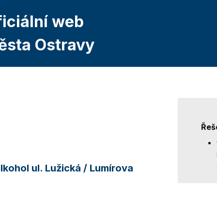
iciální web
ěsta Ostravy
Řeš
alkohol ul. Lužická / Lumírova