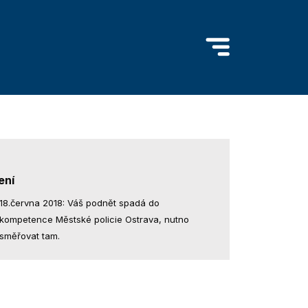
ení
18.června 2018: Váš podnět spadá do
kompetence Městské policie Ostrava, nutno
směřovat tam.