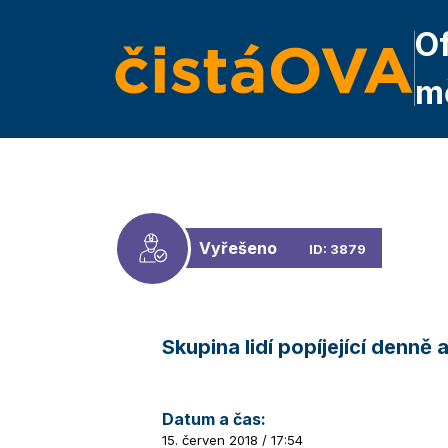
Of
m
Vyřešeno
ID: 3879
Skupina lidí popíjející denně 
Datum a čas:
15. červen 2018 / 17:54