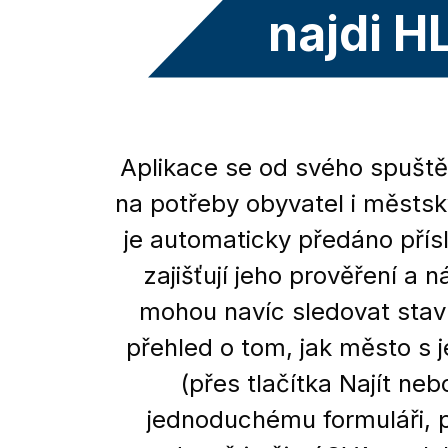
najdi H
Aplikace se od svého spuštěn
na potřeby obyvatel i městs
je automaticky předáno přís
zajišťují jeho prověření a 
mohou navíc sledovat stav
přehled o tom, jak město s 
(přes tlačítka Najít neb
jednoduchému formuláři, 