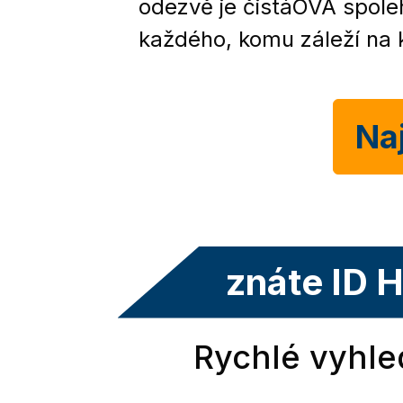
odezvě je čistáOVA spol
každého, komu záleží na k
Naj
znáte ID 
Rychlé vyhle