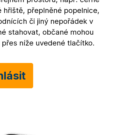
 hřiště, přeplněné popelnice,
hodnících či jiný nepořádek v
utné stahovat, občané mohou
 přes níže uvedené tlačítko.
lásit