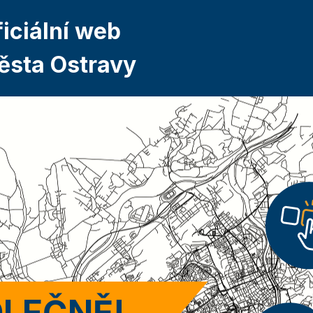
iciální web
ěsta Ostravy
LEČNĚ!