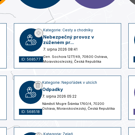
Kategorie: Cesty a chodníky
Nebezpečný provoz v
zúženém pr...
7. srpna 2026 08:41
Gen. Sochora 1277/49, 70800 Ostrava,
ID: 568577
Moravskoslezský, Česká Republika
Kategorie: Nepořádek v ulicích
Odpadky
7. srpna 2026 05:22
Náměstí Msgre Šrámka 1760/4, 70200
Ostrava, Moravskoslezský, Česká Republika
ID: 568518
Kategorie: Zeleň