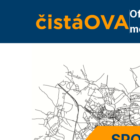
Of
m
SPO