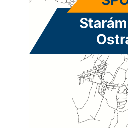
Starám
Ostr