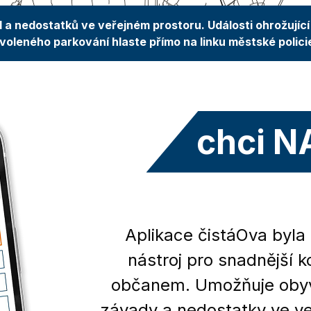
 a nedostatků ve veřejném prostoru. Události ohrožující 
oleného parkování hlaste přímo na linku městské polici
chci N
Aplikace čistáOva byla
nástroj pro snadnější
občanem. Umožňuje obyv
závady a nedostatky ve ve