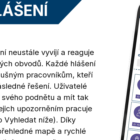
LÁŠENÍ
í neustále vyvíjí a reaguje
kých obvodů. Každé hlášení
lušným pracovníkům, kteří
následné řešení. Uživatelé
 svého podnětu a mít tak
jejich upozorněním pracuje
o Vyhledat níže). Díky
přehledné mapě a rychlé