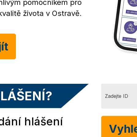
ehlivým pomocníkem pro
valitě života v Ostravě.
ít
HLÁŠENÍ?
dání hlášení
Vyhl