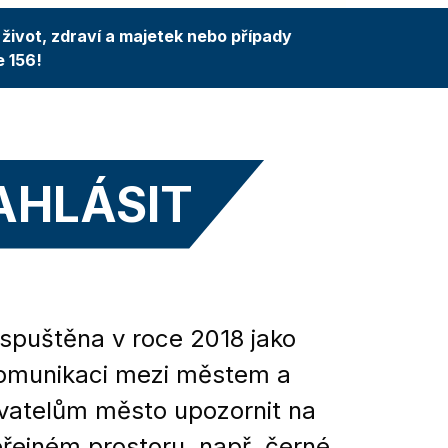
život, zdraví a majetek nebo případy
e 156!
AHLÁSIT
 spuštěna v roce 2018 jako
 komunikaci mezi městem a
atelům město upozornit na
řejném prostoru, např. černé