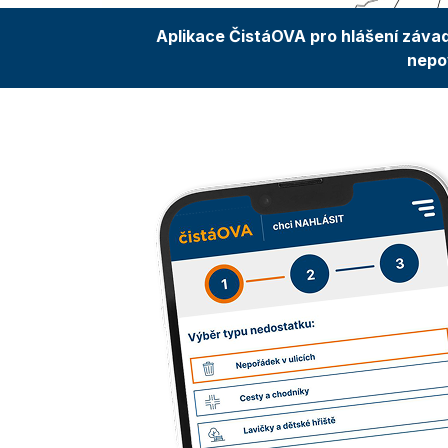
Aplikace ČistáOVA pro hlášení závad
nepov