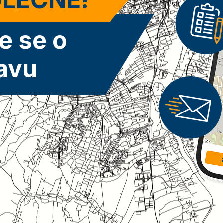
e se o
avu